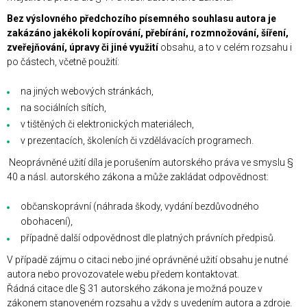
Bez výslovného předchozího písemného souhlasu autora je
zakázáno jakékoli kopírování, přebírání, rozmnožování, šíření,
zveřejňování, úpravy či jiné využití
obsahu, a to v celém rozsahu i
po částech, včetně použití:
na jiných webových stránkách,
na sociálních sítích,
v tištěných či elektronických materiálech,
v prezentacích, školeních či vzdělávacích programech.
Neoprávněné užití díla je porušením autorského práva ve smyslu §
40 a násl. autorského zákona a může zakládat odpovědnost:
občanskoprávní (náhrada škody, vydání bezdůvodného
obohacení),
případně další odpovědnost dle platných právních předpisů.
V případě zájmu o citaci nebo jiné oprávněné užití obsahu je nutné
autora nebo provozovatele webu předem kontaktovat.
Řádná citace dle § 31 autorského zákona je možná pouze v
zákonem stanoveném rozsahu a vždy s uvedením autora a zdroje.