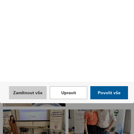
Zamítnout vše
Upravit
Povolit vše