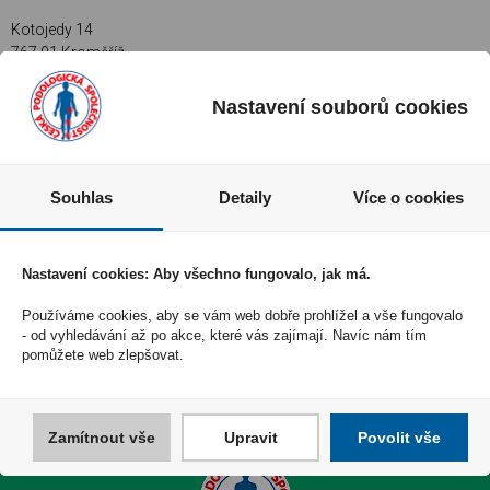
Kotojedy 14
767 01 Kroměříž
tel.: +420 577 663 668, +420 733 392 130
Nastavení souborů cookies
e-mail:
coneta@coneta.cz
web: https://
www.coneta.cz
Souhlas
Detaily
Více o cookies
CHCETE DOSTÁVAT INFO O NOVINKÁCH A AKCÍCH?
Nastavení cookies: Aby všechno fungovalo, jak má.
Souhlasím se
zpracováním osobních údajů
Používáme cookies, aby se vám web dobře prohlížel a vše fungovalo
- od vyhledávání až po akce, které vás zajímají. Navíc nám tím
pomůžete web zlepšovat.
Zamítnout vše
Upravit
Povolit vše